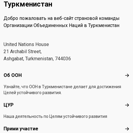
Туркменистан
Добро пожаловать на веб-сайт страновой команды
Организации Объединенных Наций в Туркменистан
United Nations House
21 Archabil Street,
Ashgabat, Turkmenistan, 744036
Footer menu
Об ООН
Об 
Узнайте, что ООН в Туркменистанe делает для достижения
Целей устойчивого развития.
ЦУР
ЦУ
Наша деятельность по Целям устойчивого развития
Прими участие
При