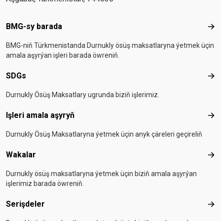
Footer menu
BMG-sy barada
BMG
BMG-niň Türkmenistanda Durnukly ösüş maksatlaryna ýetmek üçin
amala aşyrýan işleri barada öwreniň.
SDGs
SD
Durnukly Ösüş Maksatlary ugrunda biziň işlerimiz.
Işleri amala aşyryň
Işle
Durnukly Ösüş Maksatlaryna ýetmek üçin anyk çäreleri geçireliň
Wakalar
Wak
Durnukly ösüş maksatlaryna ýetmek üçin biziň amala aşyrýan
işlerimiz barada öwreniň.
Serişdeler
Seri