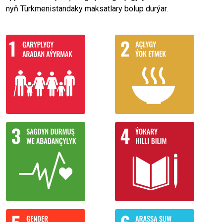
nyň Türkmenistandaky maksatlary bolup durýar.