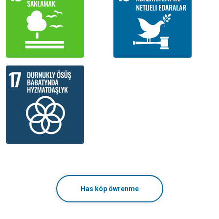
Has köp öwrenme