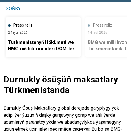
SOŇKY
Press reliz
Press reliz
24 iýul 2026
14 iýul 2026
Türkmenistanyň Hökümeti we
BMG we milli hyzma
BMG-niň bilermenleri DÖM-leriň
Türkmenistanda DÖ
saglyk görkezijileri boýunça
hasabatlylygy pugt
hasabatlylygy kämilleşdirmek
maksady bilen duşu
meselelerini ara alyp
geçirdiler
maslahatlaşdylar
Durnukly ösüşüň maksatlary
Türkmenistanda
Durnukly Ösüş Maksatlary global derejede garyplygy ýok
edip, ýer ýüzüniň daşky gurşawyny gorap we ähli ýerde
adamlaryň parahatçylykda we abadançylykda ýaşamagyny
üpjün etmek üçin işleri geçirmäge çagyrýar. Bu bolsa BMG-