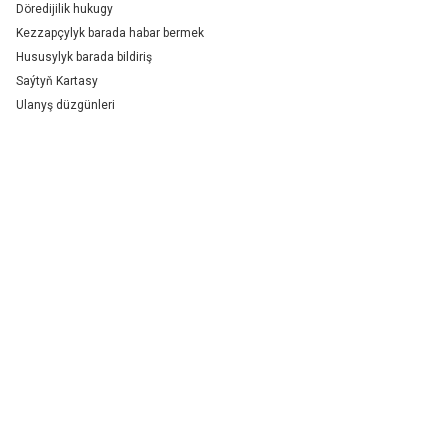
Döredijilik hukugy
Kezzapçylyk barada habar bermek
Hususylyk barada bildiriş
Saýtyň Kartasy
Ulanyş düzgünleri