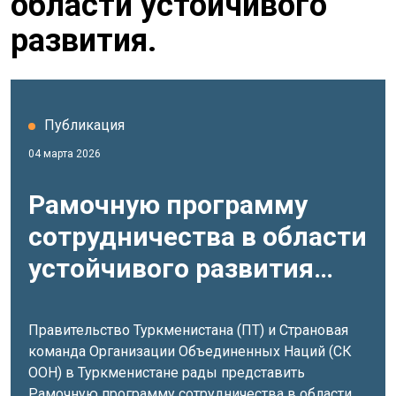
области устойчивого
развития.
Публикация
04 марта 2026
Рамочную программу
сотрудничества в области
устойчивого развития
между Правительством
Туркменистана и ООН на
Правительство Туркменистана (ПТ) и Страновая
команда Организации Объединенных Наций (СК
2026–2030 годы
ООН) в Туркменистане рады представить
Рамочную программу сотрудничества в области