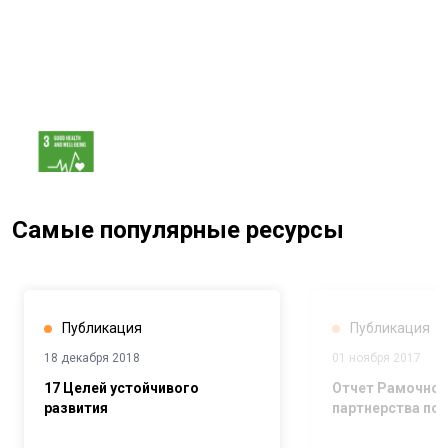
Страновая команда ООН будет работать вместе с
Правительством Туркменистана и другими
заинтересованными сторонами, намереваясь
оказать поддержку Туркменистану в
максимальном использовании его потенциала для
достижения ЦУР на основе человеческих и
природных ресурсов страны, приверженности и
воли ее правительства, а также возможностей
развития.
Самые популярные ресурсы
Публикация
Публикация
18 декабря 2018
01 ноября 2017
17 Целей устойчивого
Отчет Рамочно
развития
партнерства по 
2016-2017 гг. м