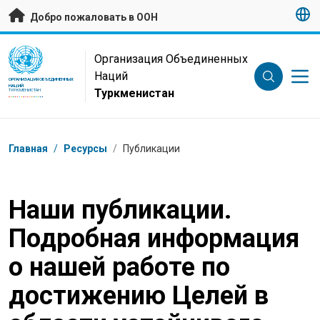
Перейти к основному содержанию
Добро пожаловать в ООН
UN Logo
Организация Объединенных
Наций
ОРГАНИЗАЦИЯ ОБЪЕДИНЕННЫХ
НАЦИЙ
Туркменистан
ТУРКМЕНИСТАН
Навигационная цепочка
Главная
/
Ресурсы
/
Публикации
Наши публикации.
Подробная информация
о нашей работе по
достижению Целей в