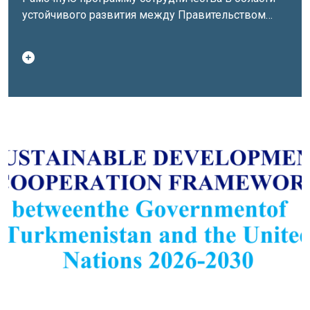
устойчивого развития между Правительством
Туркменистана и Организацией Объединенных
Наций на 2026–2030 годы.Данная Рамочная
программа сотрудничества была разработана в
результате национального консультативного
процесса. Она обеспечивает согласованность
между национальными стратегиями и
приоритетами развития и Целями устойчивого
развития (ЦУР). Она обеспечивает рамочную
структуру для согласования работы Страновой
команды ООН в Туркменистане, Правительства
Туркменистана и других партнеров по развитию в
поддержке возможностей роста и оказании
содействия в решении основных вызовов для
развития, стоящими перед страной, а также
выполнении международных обязательств
Туркменистана в области прав
человека. Настоящий документ описывает, как