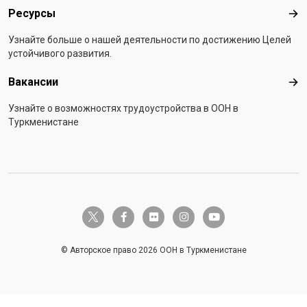
Ресурсы
Рес
Узнайте больше о нашей деятельности по достижению Целей
устойчивого развития.
Вакансии
Вак
Узнайте о возможностях трудоустройства в ООН в
Туркменистане
twitter-x
facebook-f
flickr
instagram
youtube
© Авторское право 2026 ООН в Туркменистане