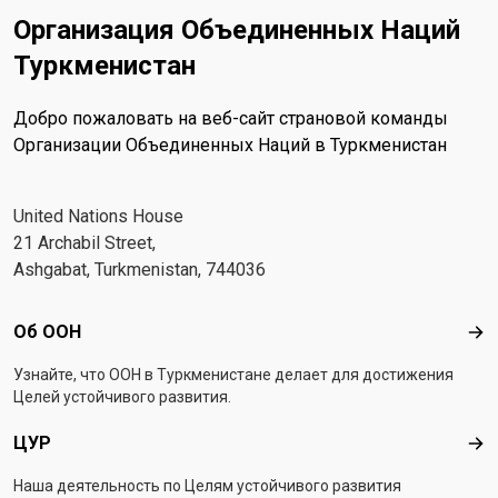
Организация Объединенных Наций
Туркменистан
Добро пожаловать на веб-сайт страновой команды
Организации Объединенных Наций в Туркменистан
United Nations House
21 Archabil Street,
Ashgabat, Turkmenistan, 744036
Footer menu
Об ООН
Об 
Узнайте, что ООН в Туркменистанe делает для достижения
Целей устойчивого развития.
ЦУР
ЦУ
Наша деятельность по Целям устойчивого развития