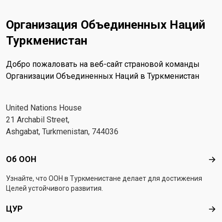
Организация Объединенных Наций
Туркменистан
Добро пожаловать на веб-сайт страновой команды
Организации Объединенных Наций в Туркменистан
United Nations House
21 Archabil Street,
Ashgabat, Turkmenistan, 744036
Footer menu
Об ООН
Об 
Узнайте, что ООН в Туркменистанe делает для достижения
Целей устойчивого развития.
ЦУР
ЦУ