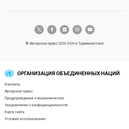
twitter-x
facebook-f
flickr
instagram
youtube
© Авторское право 2026 ООН в Туркменистане
ОРГАНИЗАЦИЯ ОБЪЕДИНЕННЫХ НАЦИЙ
Контакты
Global U.N. menu
Авторское право
Предупреждение о мошенничестве
Уведомление о конфиденциальности
Карта сайта
Условия использования