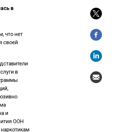
ась в
, что нет
я своей
едставители
слуги в
ограммы
ий,
люзивно
мма
а и
вития ООН
 наркотикам