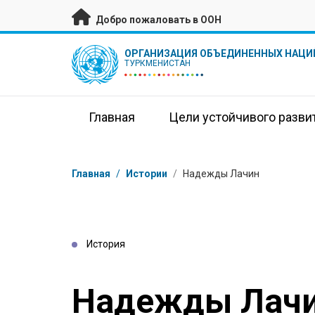
Перейти к основному содержанию
Добро пожаловать в ООН
UN Logo
ОРГАНИЗАЦИЯ ОБЪЕДИНЕННЫХ НАЦИ
ТУРКМЕНИСТАН
Главная
Цели устойчивого разви
Навигационная цепочка
Главная
/
Истории
/
Надежды Лачин
История
Надежды Лач