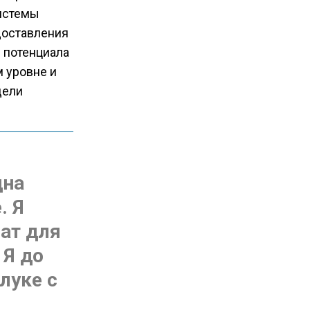
системы
доставления
 потенциала
 уровне и
дели
дна
. Я
ат для
 Я до
луке с