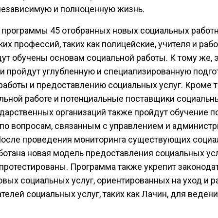
независимую и полноценную жизнь.
 программы 45 отобранных новых социальных работн
их профессий, таких как полицейские, учителя и раб
ут обучены основам социальной работы. К тому же, 
и пройдут углубленную и специализированную подго
работы и предоставлению социальных услуг. Кроме т
ьной работе и потенциальные поставщики социальны
дарственных организаций также пройдут обучение п
 по вопросам, связанным с управлением и админист
После проведения мониторинга существующих социа
аботана новая модель предоставления социальных услу
ротестированы. Программа также укрепит законода
овых социальных услуг, ориентированных на уход и 
елей социальных услуг, таких как Лачин, для веден