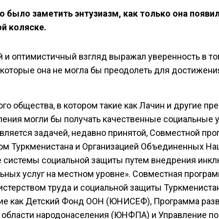
о было заметить энтузиазм, как только она появил
й коляске.
 и оптимистичный взгляд выражал уверенность в том
 которые она не могла бы преодолеть для достижени
о общества, в котором такие как Лачин и другие пр
ления могли бы получать качественные социальные у
является задачей, недавно принятой, Совместной пр
м Туркменистана и Организацией Объединенных Нац
 системы социальной защиты путем внедрения инк
ьных услуг на местном уровне». Совместная програ
стерством труда и социальной защиты Туркменистан
кие как Детский Фонд ООН (ЮНИСЕФ), Программа раз
 области народонаселения (ЮНФПА) и Управление по