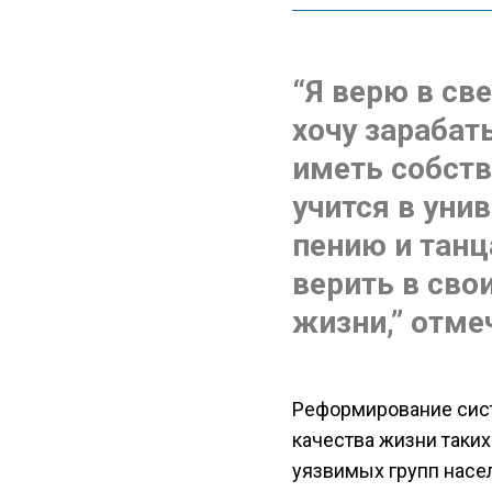
“Я верю в св
хочу зарабат
иметь собств
учится в унив
пению и танц
верить в сво
жизни,” отме
Реформирование сис
качества жизни таких
уязвимых групп насе