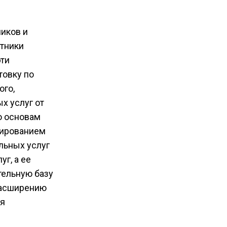
иков и
отники
эти
товку по
ого,
х услуг от
о основам
рированием
льных услуг
г, а ее
тельную базу
расширению
ия