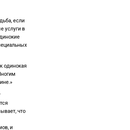
дьба, если
е услуги в
одинокие
пециальных
ак одинокая
Многим
ине.»
т
тся
ывает, что
ов, и