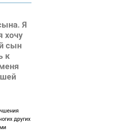
сына. Я
я хочу
й сын
ь к
 меня
чшей
учшения
ногих других
ыми