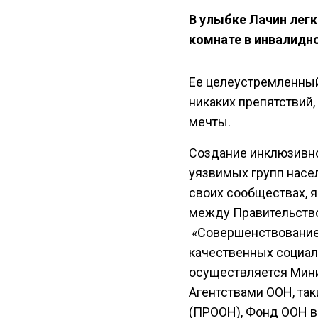
В улыбке Лачин легк
комнате в инвалидно
Ее целеустремленный
никаких препятствий,
мечты.
Создание инклюзивног
уязвимых групп насе
своих сообществах, 
между Правительство
«Совершенствование
качественных социал
осуществляется Мини
Агентствами ООН, та
(ПРООН), Фонд ООН в