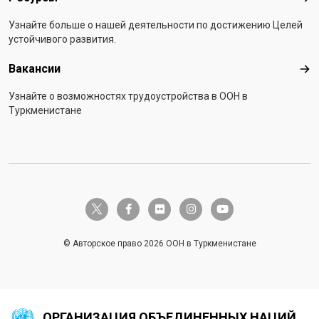
Узнайте больше о нашей деятельности по достижению Целей
устойчивого развития.
Вакансии
Вак
Узнайте о возможностях трудоустройства в ООН в
Туркменистане
twitter-x
facebook-f
flickr
instagram
youtube
© Авторское право 2026 ООН в Туркменистане
ОРГАНИЗАЦИЯ ОБЪЕДИНЕННЫХ НАЦИЙ