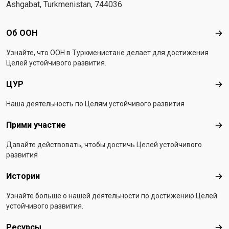
Ashgabat, Turkmenistan, 744036
Footer menu
Об ООН
Об 
Узнайте, что ООН в Туркменистанe делает для достижения
Целей устойчивого развития.
ЦУР
ЦУ
Наша деятельность по Целям устойчивого развития
Прими участие
При
Давайте действовать, чтобы достичь Целей устойчивого
развития
Истории
Ист
Узнайте больше о нашей деятельности по достижению Целей
устойчивого развития.
Ресурсы
Рес