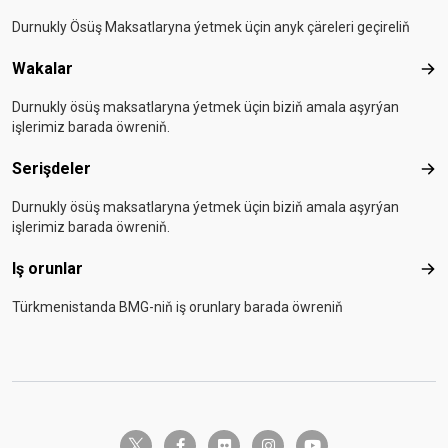
Durnukly Ösüş Maksatlaryna ýetmek üçin anyk çäreleri geçireliň
Wakalar
Wak
Durnukly ösüş maksatlaryna ýetmek üçin biziň amala aşyrýan
işlerimiz barada öwreniň.
Serişdeler
Seri
Durnukly ösüş maksatlaryna ýetmek üçin biziň amala aşyrýan
işlerimiz barada öwreniň.
Iş orunlar
Iş o
Türkmenistanda BMG-niň iş orunlary barada öwreniň
twitter-x
facebook-f
flickr
instagram
youtube