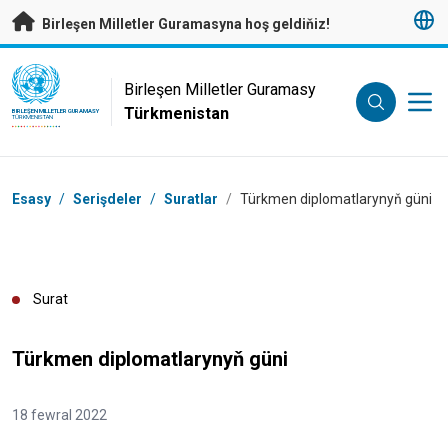
Esasy mazmunyna geçmek
Birleşen Milletler Guramasyna hoş geldiňiz!
UN Logo
Birleşen Milletler Guramasy
Türkmenistan
BIRLEŞEN MILLETLER GURAMASY
TÜRKMENISTAN
Nawigasiýa tertibi
Esasy
/
Serişdeler
/
Suratlar
/
Türkmen diplomatlarynyň güni
Surat
Türkmen diplomatlarynyň güni
18 fewral 2022