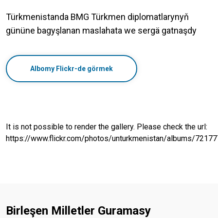
Türkmenistanda BMG Türkmen diplomatlarynyň
gününe bagyşlanan maslahata we sergä gatnaşdy
Albomy Flickr-de görmek
It is not possible to render the gallery. Please check the url:
https://www.flickr.com/photos/unturkmenistan/albums/721
Birleşen Milletler Guramasy