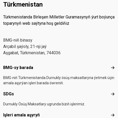
Türkmenistan
Türkmenistanda Birleşen Milletler Guramasynyň ýurt boýunça
toparynyň web saýtyna hoş geldiňiz
BMG-niň binasy
Arçabil şaýoly, 21-nji jaý
Aşgabat, Türkmenistan, 744036
Footer menu
BMG-sy barada
BMG
BMG-niň Türkmenistanda Durnukly ösüş maksatlaryna ýetmek üçin
amala aşyrýan işleri barada öwreniň.
SDGs
SD
Durnukly Ösüş Maksatlary ugrunda biziň işlerimiz.
Işleri amala aşyryň
Işle