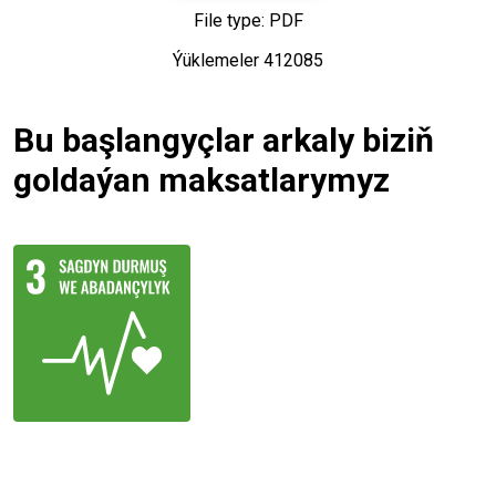
File type: PDF
Ýüklemeler 412085
Bu başlangyçlar arkaly biziň
goldaýan maksatlarymyz