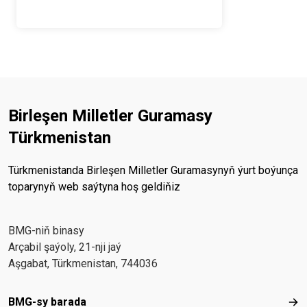
Birleşen Milletler Guramasy
Türkmenistan
Türkmenistanda Birleşen Milletler Guramasynyň ýurt boýunça
toparynyň web saýtyna hoş geldiňiz
BMG-niň binasy
Arçabil şaýoly, 21-nji jaý
Aşgabat, Türkmenistan, 744036
Footer menu
BMG-sy barada
BMG