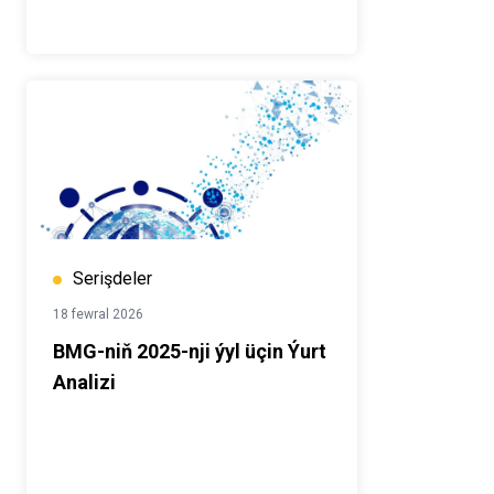
Serişdeler
18 fewral 2026
BMG-niň 2025-nji ýyl üçin Ýurt
Analizi