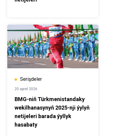
Serişdeler
20 aprel 2026
BMG-niň Türkmenistandaky
wekilhanasynyň 2025-nji ýylyň
netijeleri barada ýyllyk
hasabaty