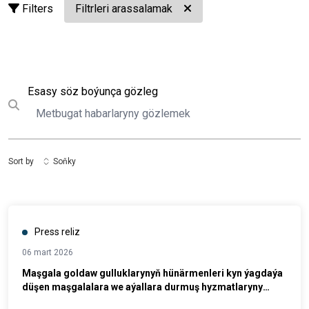
Filters
Filtrleri arassalamak
Gözleg
Esasy söz boýunça gözleg
Submit search
Sort by
Soňky
Press reliz
06 mart 2026
Maşgala goldaw gulluklarynyň hünärmenleri kyn ýagdaýa
düşen maşgalalara we aýallara durmuş hyzmatlaryny
bermek boýunça hünärlerini kämilleşdirdiler