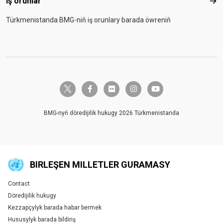
Iş orunlar
Iş o
Türkmenistanda BMG-niň iş orunlary barada öwreniň
twitter-x
facebook-f
flickr
instagram
youtube
BMG-nyň döredijilik hukugy 2026 Türkmenistanda
BIRLEŞEN MILLETLER GURAMASY
Contact
Global U.N. menu
Döredijilik hukugy
Kezzapçylyk barada habar bermek
Hususylyk barada bildiriş