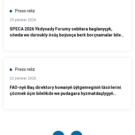
Press reliz
23 ýanwar 2026
SPECA 2026 Ykdysady Forumy sebitara baglanyşyk,
söwda we durnukly ösüş boýunça berk borçnamalar bilen
jemlendi
Press reliz
22 ýanwar 2026
FAO-nyň Baş direktory howanyň üýtgemeginiň täsirlerini
çözmek üçin bilelikde we pudagara hyzmatdaşlygyň
zerurdygyny nygtady