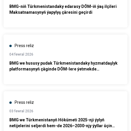
BMG-niň Türkmenistandaky edarasy DÖM-iň ýaş ilçileri
Maksatnamasynyň ýapylyş çäresini geçirdi
Press reliz
04 fewral 2026
BMG we hususy pudak Türkmenistandaky hyzmatdaşlyk
platformasynyň çäginde DÖM-lere ýetmekde
hyzmatdaşlygy güýçlendirmegi ara alyp maslahatlaşdy
Press reliz
03 fewral 2026
BMG we Türkmenistanyň Hökümeti 2025-nji ýylyň
netijelerini seljerdi hem-de 2026–2030-njy ýyllar üçin