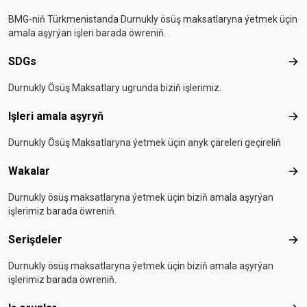
BMG-niň Türkmenistanda Durnukly ösüş maksatlaryna ýetmek üçin
amala aşyrýan işleri barada öwreniň.
SDGs
SD
Durnukly Ösüş Maksatlary ugrunda biziň işlerimiz.
Işleri amala aşyryň
Işle
Durnukly Ösüş Maksatlaryna ýetmek üçin anyk çäreleri geçireliň
Wakalar
Wak
Durnukly ösüş maksatlaryna ýetmek üçin biziň amala aşyrýan
işlerimiz barada öwreniň.
Serişdeler
Seri
Durnukly ösüş maksatlaryna ýetmek üçin biziň amala aşyrýan
işlerimiz barada öwreniň.