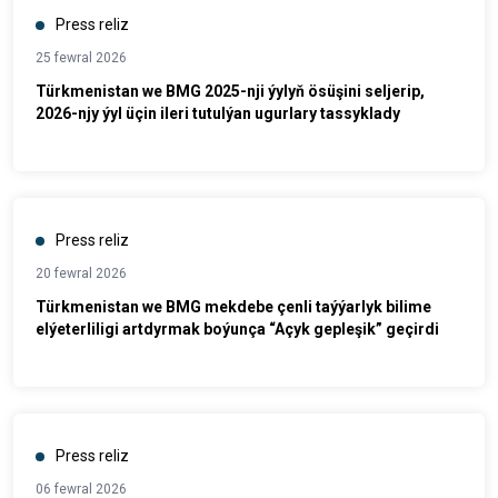
Press reliz
25 fewral 2026
Türkmenistan we BMG 2025-nji ýylyň ösüşini seljerip,
2026-njy ýyl üçin ileri tutulýan ugurlary tassyklady
Press reliz
20 fewral 2026
Türkmenistan we BMG mekdebe çenli taýýarlyk bilime
elýeterliligi artdyrmak boýunça “Açyk gepleşik” geçirdi
Press reliz
06 fewral 2026