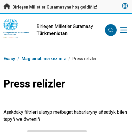
Esasy mazmunyna geçmek
Birleşen Milletler Guramasyna hoş geldiňiz!
UN Logo
Birleşen Milletler Guramasy
Türkmenistan
BIRLEŞEN MILLETLER GURAMASY
TÜRKMENISTAN
Nawigasiýa tertibi
Esasy
/
Maglumat merkezimiz
/
Press relizler
Press relizler
Aşakdaky filtrleri ulanyp metbugat habarlaryny aňsatlyk bilen
tapyň we öwreniň