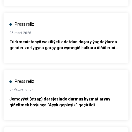
Press reliz
05 mart 2026
Türkmenistanyň wekiliýeti adatdan daşary ýagdaýlarda
gender zorlygyna garşy göreşmegiň halkara ülňülerini
öwrendi
Press reliz
26 fewral 2026
Jemgyýet (etrap) derejesinde durmuş hyzmatlaryny
giňeltmek boýunça “Açyk gepleşik” geçirildi