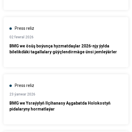
bilelikdäki ileri tutulýan ugurlary kesgitledi
Press reliz
02 fewral 2026
BMG we ösüş boýunça hyzmatdaşlar 2026-njy ýylda
bilelikdäki tagallalary güýçlendirmäge ünsi jemleýärler
Press reliz
23 ýanwar 2026
BMG we Ysraýylyň Ilçihanasy Aşgabatda Holokostyň
pidalaryny hormatlaýar