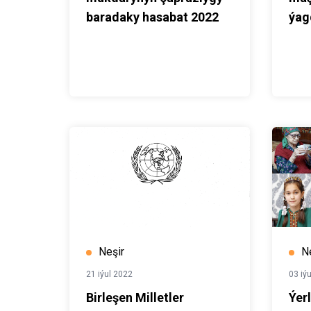
baradaky hasabat 2022
ýag
Neşir
N
21 iýul 2022
03 iý
Birleşen Milletler
Ýer