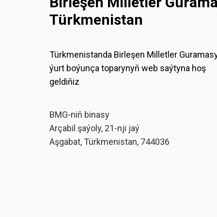
Birleşen Milletler Guram
Türkmenistan
Türkmenistanda Birleşen Milletler Guramas
ýurt boýunça toparynyň web saýtyna hoş
geldiňiz
BMG-niň binasy
Arçabil şaýoly, 21-nji jaý
Aşgabat, Türkmenistan, 744036