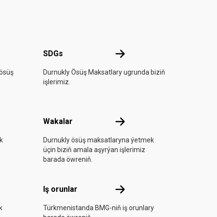
rada
SDGs
SDGs
ösüş
Durnukly Ösüş Maksatlary ugrunda biziň
işlerimiz.
a aşyryň
Wakalar
Wakalar
k
Durnukly ösüş maksatlaryna ýetmek
üçin biziň amala aşyrýan işlerimiz
barada öwreniň.
Iş orunlar
Iş orunlar
k
Türkmenistanda BMG-niň iş orunlary