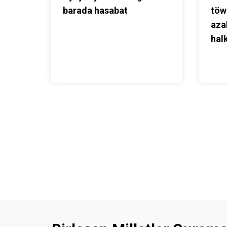
barada hasabat
töw
aza
hal