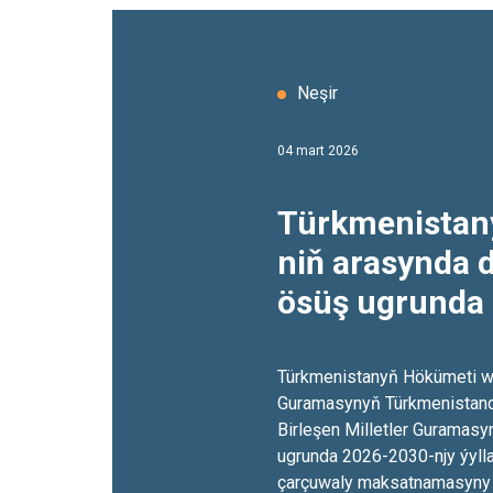
Neşir
04 mart 2026
Türkmenistanyň we 
niň arasynda 
ösüş ugrunda
njy ýyllar üçin
hyzmatdaşlyg
Türkmenistanyň Hökümeti we
Guramasynyň Türkmenistand
Maksatnamas
Birleşen Milletler Guramasy
ugrunda 2026-2030-njy ýyll
çarçuwaly maksatnamasyny