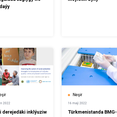
daýy
eşir
Neşir
un 2022
16 maý 2022
li derejedäki inklýuziw
Türkmenistanda BMG-