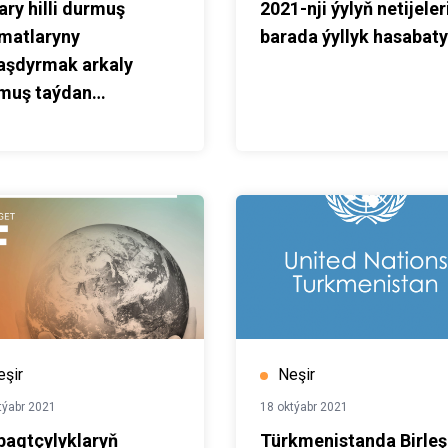
ary hilli durmuş
2021-nji ýylyň netijeler
matlaryny
barada ýyllyk hasabaty
aşdyrmak arkaly
muş taýdan
aglylyk ulgamyny
illeşdirmek
eşir
Neşir
týabr 2021
18 oktýabr 2021
bagtçylyklaryň
Türkmenistanda Birle