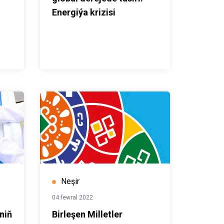
Energiýa krizisi
Neşir
04 fewral 2022
niň
Birleşen Milletler