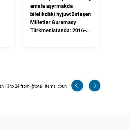
amala aşyrmakda
bilelikdäki hyjuw:Birleşen
Milletler Guramasy
Türkmenistanda: 2016-
2020 ýyllar
Pager
len 13 to 24 from @total_items_coun