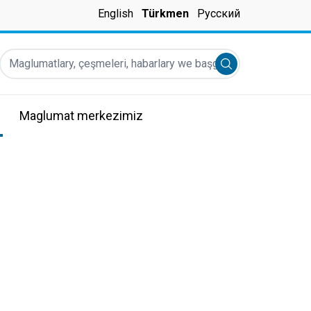
English
Türkmen
Русский
Maglumatlary, çeşmeleri, habarlary we başgalary tapyň...
Submit search
Maglumat merkezimiz