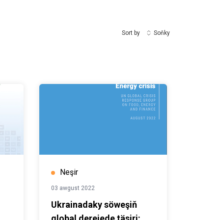
Sort by
Soňky
Neşir
03 awgust 2022
Ukrainadaky söweşiň
global derejede täsiri: