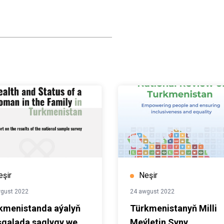
e islegine, şeýle hem
nyp, Türkmenistana
çiliklerini dolylygyna
nda nähili iş alyp
eşir
Neşir
gust 2022
24 awgust 2022
kmenistanda aýalyň
Türkmenistanyň Milli
galada saglygy we
Meýletin Syny