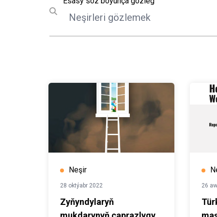
Gözleg
Esasy söz boýunça gözleg
Submit search
hökümetiniň ygrarlylygyna w
ösüş mümkinçiligine esasla
DÖM-e ýetmekde ähli mümkin
ulanmaga ýardam bermek ugru
barjakdygyny beýan edýär.
Neşir
N
28 oktýabr 2022
26 aw
Zyňyndylaryň
Tür
mukdarynyň çaprazlygy
maş