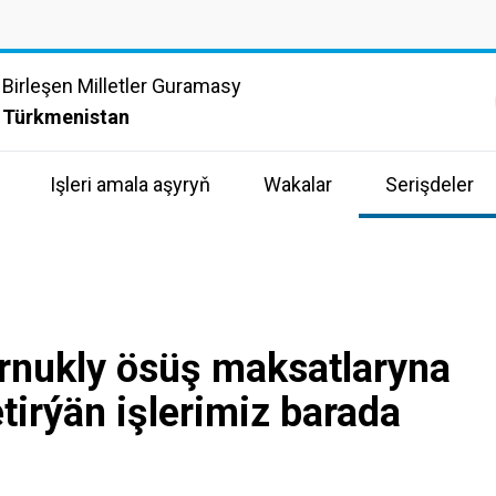
Birleşen Milletler Guramasy
Türkmenistan
Işleri amala aşyryň
Wakalar
Serişdeler
urnukly ösüş maksatlaryna
tirýän işlerimiz barada