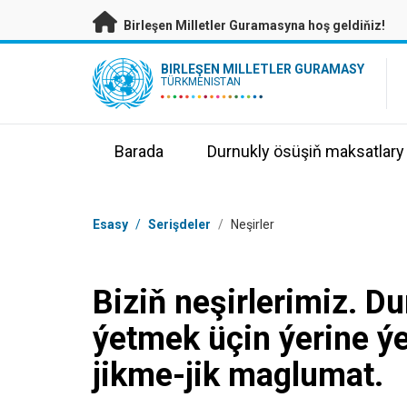
Esasy mazmunyna geçmek
Birleşen Milletler Guramasyna hoş geldiňiz!
UN Logo
BIRLEŞEN MILLETLER GURAMASY
TÜRKMENISTAN
Barada
Durnukly ösüşiň maksatlary
Nawigasiýa tertibi
Esasy
/
Serişdeler
/
Neşirler
Biziň neşirlerimiz. D
ýetmek üçin ýerine ýe
jikme-jik maglumat.