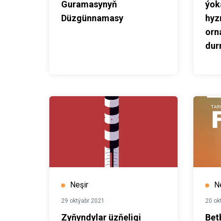
Guramasynyň
ýok
Düzgünnamasy
hyz
orn
dur
gor
käm
Neşir
N
29 oktýabr 2021
20 ok
Zyňyndylar üzňeligi
Bet