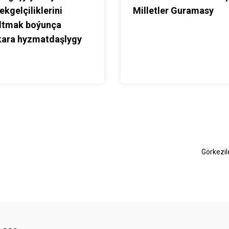
ekgelçiliklerini
Milletler Guramasy
ltmak boýunça
kara hyzmatdaşlygy
Görkezi