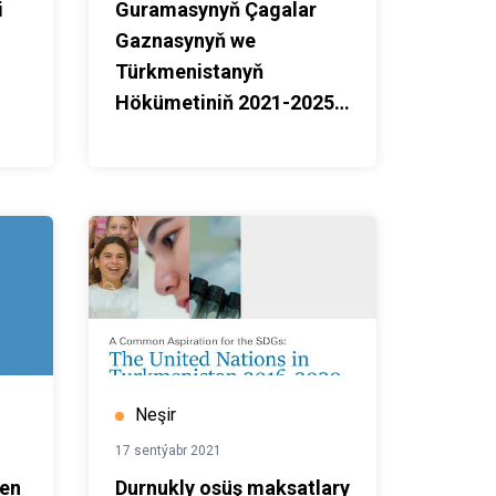
i
Guramasynyň Çagalar
Gaznasynyň we
Türkmenistanyň
Hökümetiniň 2021-2025
ýyllar üçin Hyzmatdaşlyk
boýunça Ýurt
Maksatnamasy
Neşir
17 sentýabr 2021
şen
Durnukly osüş maksatlary