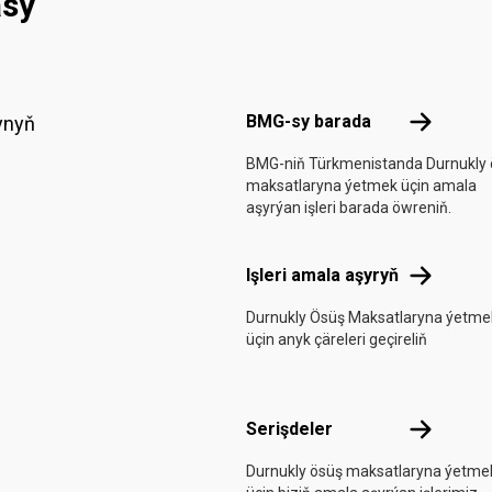
asy
Footer menu
BMG-sy ba
BMG-sy barada
ynyň
BMG-niň Türkmenistanda Durnukly 
maksatlaryna ýetmek üçin amala
aşyrýan işleri barada öwreniň.
Işleri amal
Işleri amala aşyryň
Durnukly Ösüş Maksatlaryna ýetme
üçin anyk çäreleri geçireliň
Serişdeler
Serişdeler
Durnukly ösüş maksatlaryna ýetme