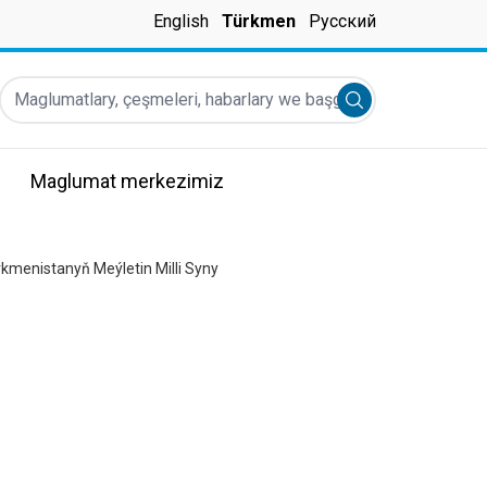
English
Türkmen
Русский
Maglumatlary, çeşmeleri, habarlary we başgalary tapyň...
Submit search
Maglumat merkezimiz
ürkmenistanyň Meýletin Milli Syny