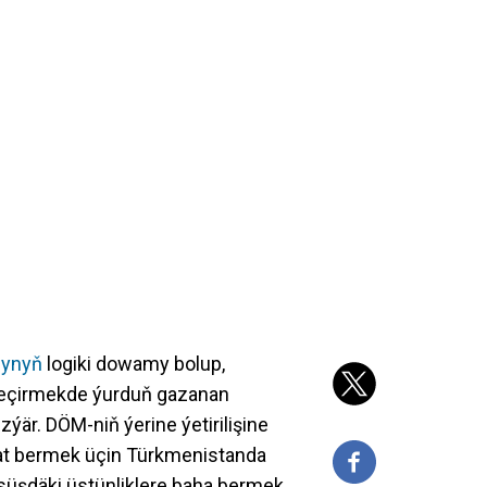
nynyň
logiki dowamy bolup,
geçirmekde ýurduň gazanan
ezýär. DÖM-niň ýerine ýetirilişine
at bermek üçin Türkmenistanda
süşdäki üstünliklere baha bermek