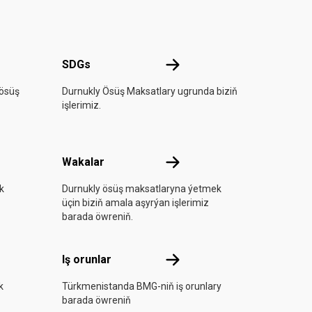
rada
SDGs
SDGs
ösüş
Durnukly Ösüş Maksatlary ugrunda biziň
işlerimiz.
a aşyryň
Wakalar
Wakalar
k
Durnukly ösüş maksatlaryna ýetmek
üçin biziň amala aşyrýan işlerimiz
barada öwreniň.
Iş orunlar
Iş orunlar
k
Türkmenistanda BMG-niň iş orunlary
barada öwreniň