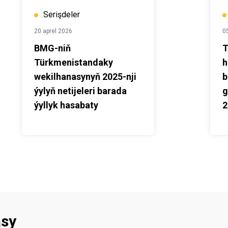
Serişdeler
20 aprel 2026
0
BMG-niň
T
Türkmenistandaky
h
wekilhanasynyň 2025-nji
b
ýylyň netijeleri barada
g
ýyllyk hasabaty
2
asy