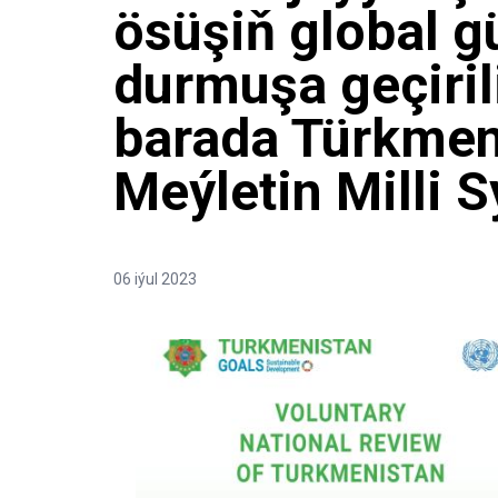
ösüşiň global gü
durmuşa geçirili
barada Türkmen
Meýletin Milli 
06 iýul 2023