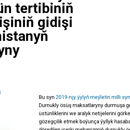
n tertibiniň
şiniň gidişi
istanyň
Syny
Bu syn
2019-njy ýylyň meýletin milli sy
Durnukly ösüş maksatlaryny durmuşa 
üstünliklerini we aralyk netijelerini görk
gözegçilik etmek boýunça ýyllyk hasab
döredilen içerki mehanizmiň durnukly ö