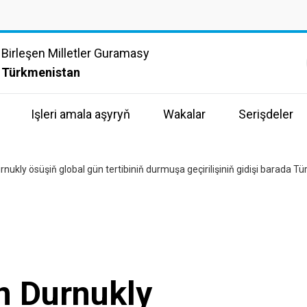
Birleşen Milletler Guramasy
Türkmenistan
Işleri amala aşyryň
Wakalar
Serişdeler
urnukly ösüşiň global gün tertibiniň durmuşa geçirilişiniň gidişi barada T
in Durnukly