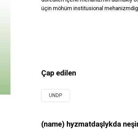
üçin möhüm institusional mehanizmdigin
Çap edilen
UNDP
(name) hyzmatdaşlykda neşir