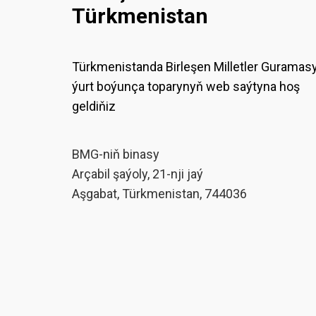
Türkmenistan
Türkmenistanda Birleşen Milletler Guramas
ýurt boýunça toparynyň web saýtyna hoş
geldiňiz
BMG-niň binasy
Arçabil şaýoly, 21-nji jaý
Aşgabat, Türkmenistan, 744036