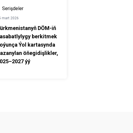
Serişdeler
5 mart 2026
ürkmenistanyň DÖM-iň
asabatlylygy berkitmek
oýunça Ýol kartasynda
azanylan öňegidişlikler,
025–2027 ýý