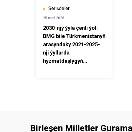
Serişdeler
25 maý 2026
2030-njy ýyla çenli ýol:
BMG bile Türkmenistanyň
arasyndaky 2021-2025-
nji ýyllarda
hyzmatdaşlygyň
netijeleri
Birleşen Milletler Guram