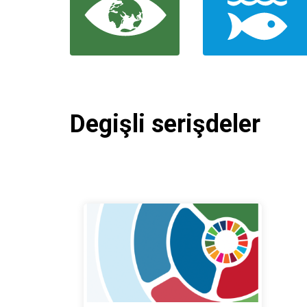
Degişli serişdeler