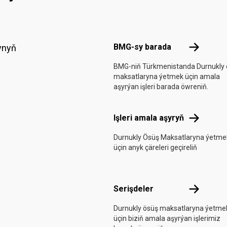
Footer menu
BMG-sy ba
BMG-sy barada
ynyň
BMG-niň Türkmenistanda Durnukly 
maksatlaryna ýetmek üçin amala
aşyrýan işleri barada öwreniň.
Işleri amal
Işleri amala aşyryň
Durnukly Ösüş Maksatlaryna ýetme
üçin anyk çäreleri geçireliň
Serişdeler
Serişdeler
Durnukly ösüş maksatlaryna ýetme
üçin biziň amala aşyrýan işlerimiz