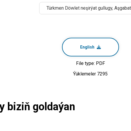
Türkmen Döwlet neşirýat gullugy, Aşgabat
English
File type: PDF
Ýüklemeler 7295
y biziň goldaýan