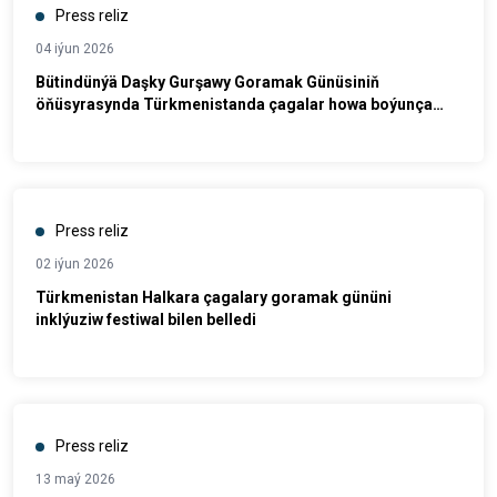
Press reliz
04 iýun 2026
Bütindünýä Daşky Gurşawy Goramak Günüsiniň
öňüsyrasynda Türkmenistanda çagalar howa boýunça
interaktiw okuw çäresine gatnaşdylar
Press reliz
02 iýun 2026
Türkmenistan Halkara çagalary goramak gününi
inklýuziw festiwal bilen belledi
Press reliz
13 maý 2026