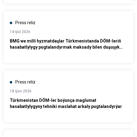
Press reliz
14 iýul 2026
BMG we milli hyzmatdaşlar Türkmenistanda DÖM-leriň
hasabatlylygy pugtalandyrmak maksady bilen duşuşyk
geçirdiler
Press reliz
18 iýun 2026
Türkmenistan DÖM-ler boýunça maglumat
hasabatlylygyny tehniki maslahat arkaly pugtalandyrýar