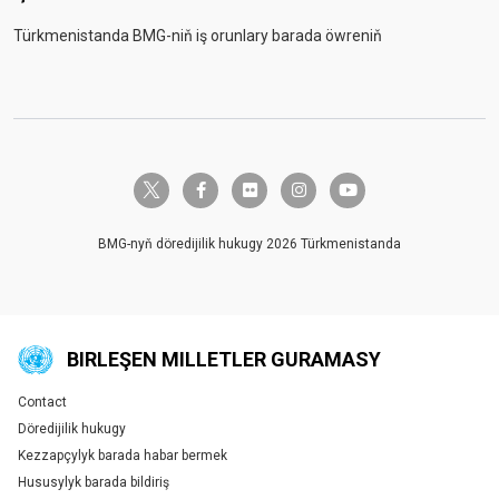
Türkmenistanda BMG-niň iş orunlary barada öwreniň
twitter-x
facebook-f
flickr
instagram
youtube
BMG-nyň döredijilik hukugy 2026 Türkmenistanda
BIRLEŞEN MILLETLER GURAMASY
Contact
Global U.N. menu
Döredijilik hukugy
Kezzapçylyk barada habar bermek
Hususylyk barada bildiriş