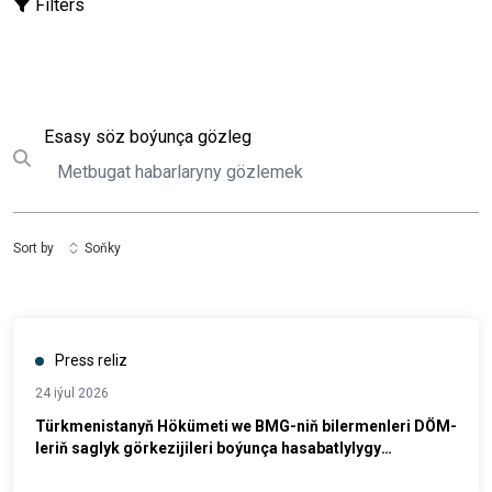
Filters
Gözleg
Esasy söz boýunça gözleg
Submit search
Sort by
Soňky
Press reliz
24 iýul 2026
Türkmenistanyň Hökümeti we BMG-niň bilermenleri DÖM-
leriň saglyk görkezijileri boýunça hasabatlylygy
kämilleşdirmek meselelerini ara alyp maslahatlaşdylar