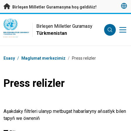
Esasy mazmunyna geçmek
Birleşen Milletler Guramasyna hoş geldiňiz!
UN Logo
Birleşen Milletler Guramasy
Türkmenistan
BIRLEŞEN MILLETLER GURAMASY
TÜRKMENISTAN
Nawigasiýa tertibi
Esasy
/
Maglumat merkezimiz
/
Press relizler
Press relizler
Aşakdaky filtrleri ulanyp metbugat habarlaryny aňsatlyk bilen
tapyň we öwreniň