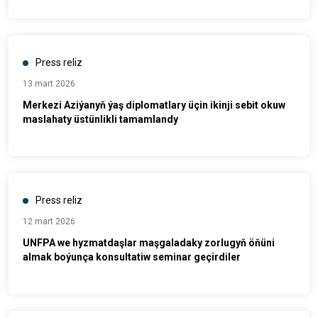
Press reliz
13 mart 2026
Merkezi Aziýanyň ýaş diplomatlary üçin ikinji sebit okuw
maslahaty üstünlikli tamamlandy
Press reliz
12 mart 2026
UNFPA we hyzmatdaşlar maşgaladaky zorlugyň öňüni
almak boýunça konsultatiw seminar geçirdiler