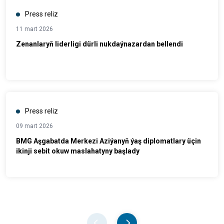
Press reliz
11 mart 2026
Zenanlaryň liderligi dürli nukdaýnazardan bellendi
Press reliz
09 mart 2026
BMG Aşgabatda Merkezi Aziýanyň ýaş diplomatlary üçin
ikinji sebit okuw maslahatyny başlady