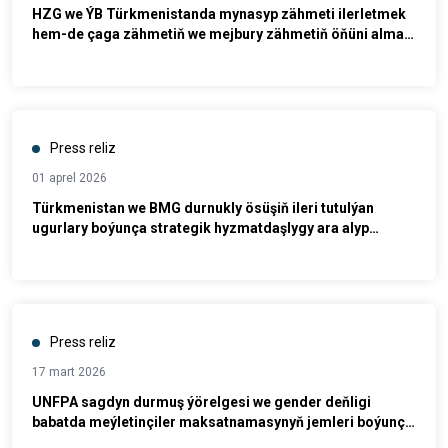
HZG we ÝB Türkmenistanda mynasyp zähmeti ilerletmek
hem-de çaga zähmetiň we mejbury zähmetiň öňüni almak
boýunça taslama badalga berdiler
Press reliz
01 aprel 2026
Türkmenistan we BMG durnukly ösüşiň ileri tutulýan
ugurlary boýunça strategik hyzmatdaşlygy ara alyp
maslahatlaşdy
Press reliz
17 mart 2026
UNFPA sagdyn durmuş ýörelgesi we gender deňligi
babatda meýletinçiler maksatnamasynyň jemleri boýunça
seminar geçirdi