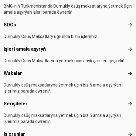
BMG-niň Türkmenistanda Durnukly ösüş maksatlaryna ýetmek üçin
amala aşyrýan işleri barada öwreniň.
SDGs
SD
Durnukly Ösüş Maksatlary ugrunda biziň işlerimiz.
Işleri amala aşyryň
Işle
Durnukly Ösüş Maksatlaryna ýetmek üçin anyk çäreleri geçireliň
Wakalar
Wak
Durnukly ösüş maksatlaryna ýetmek üçin biziň amala aşyrýan
işlerimiz barada öwreniň.
Serişdeler
Seri
Durnukly ösüş maksatlaryna ýetmek üçin biziň amala aşyrýan
işlerimiz barada öwreniň.
Iş orunlar
Iş o