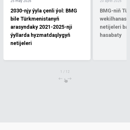
25 maý 2026
20 aprel 2026
2030-njy ýyla çenli ýol: BMG
BMG-niň Tü
bile Türkmenistanyň
wekilhanasyn
arasyndaky 2021-2025-nji
netijeleri ba
ýyllarda hyzmatdaşlygyň
hasabaty
netijeleri
1
/
12