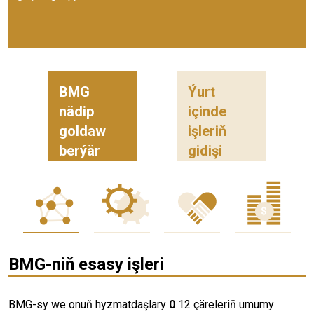
BMG
Ýurt
nädip
içinde
goldaw
işleriň
berýär
gidişi
BMG-niň esasy işleri
BMG-sy we onuň hyzmatdaşlary
0
12 çäreleriň umumy