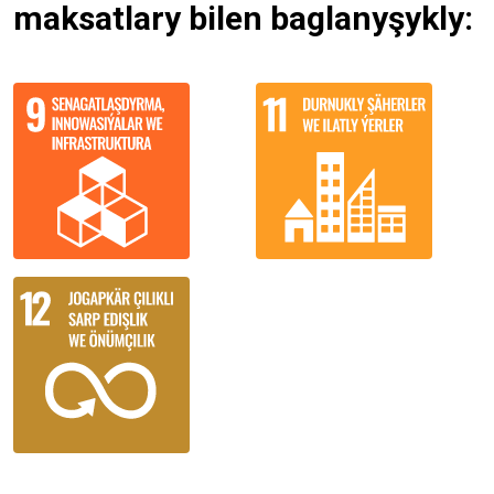
maksatlary bilen baglanyşykly: