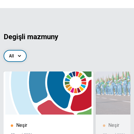
Degişli mazmuny
All
Neşir
Neşir