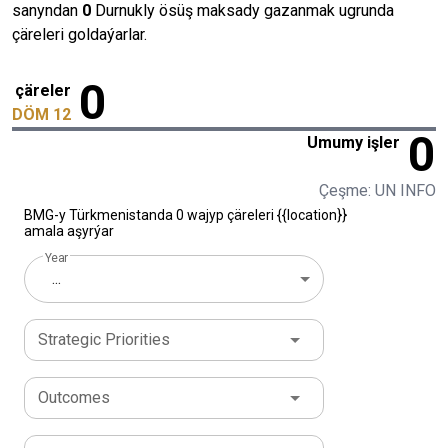
sanyndan
0
Durnukly ösüş maksady gazanmak ugrunda
çäreleri goldaýarlar.
0
çäreler
DÖM 12
0
Umumy işler
Çeşme: UN INFO
BMG-y Türkmenistanda 0 wajyp çäreleri {{location}}
amala aşyrýar
Year
...
Strategic Priorities
Outcomes