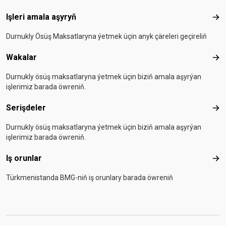
Işleri amala aşyryň
Işle
Durnukly Ösüş Maksatlaryna ýetmek üçin anyk çäreleri geçireliň
Wakalar
Wak
Durnukly ösüş maksatlaryna ýetmek üçin biziň amala aşyrýan
işlerimiz barada öwreniň.
Serişdeler
Seri
Durnukly ösüş maksatlaryna ýetmek üçin biziň amala aşyrýan
işlerimiz barada öwreniň.
Iş orunlar
Iş o
Türkmenistanda BMG-niň iş orunlary barada öwreniň