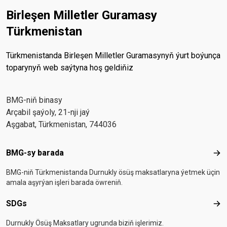
Birleşen Milletler Guramasy
Türkmenistan
Türkmenistanda Birleşen Milletler Guramasynyň ýurt boýunça
toparynyň web saýtyna hoş geldiňiz
BMG-niň binasy
Arçabil şaýoly, 21-nji jaý
Aşgabat, Türkmenistan, 744036
Footer menu
BMG-sy barada
BMG
BMG-niň Türkmenistanda Durnukly ösüş maksatlaryna ýetmek üçin
amala aşyrýan işleri barada öwreniň.
SDGs
SD
Durnukly Ösüş Maksatlary ugrunda biziň işlerimiz.