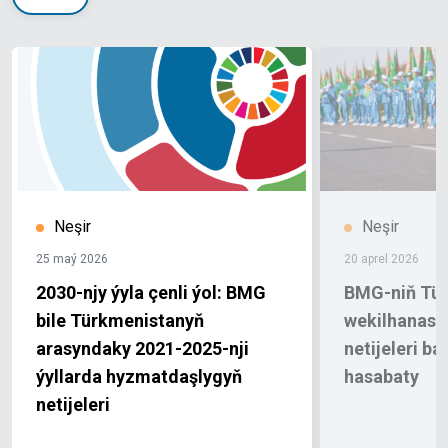
Neşir
Neşir
25 maý 2026
20 aprel 2026
2030-njy ýyla çenli ýol: BMG
BMG-niň Tü
bile Türkmenistanyň
wekilhanasyn
arasyndaky 2021-2025-nji
netijeleri ba
ýyllarda hyzmatdaşlygyň
hasabaty
netijeleri