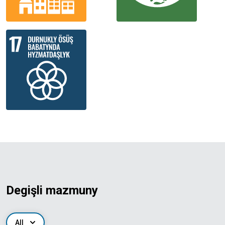
Degişli mazmuny
All