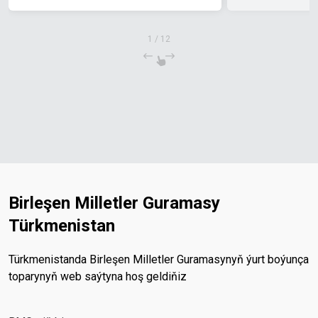
1
/
12
Birleşen Milletler Guramasy
Türkmenistan
Türkmenistanda Birleşen Milletler Guramasynyň ýurt boýunça
toparynyň web saýtyna hoş geldiňiz