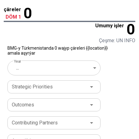
0
çäreler
DÖM 1
0
Umumy işler
Çeşme: UN INFO
BMG-y Türkmenistanda 0 wajyp çäreleri {{location}}
amala aşyrýar
Year
...
Strategic Priorities
Outcomes
Contributing Partners