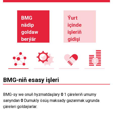
BMG
Ýurt
nädip
içinde
goldaw
işleriň
berýär
gidişi
BMG-niň esasy işleri
BMG-sy we onuň hyzmatdaşlary
0
1 çäreleriň umumy
sanyndan
0
Durnukly ösüş maksady gazanmak ugrunda
çäreleri goldaýarlar.