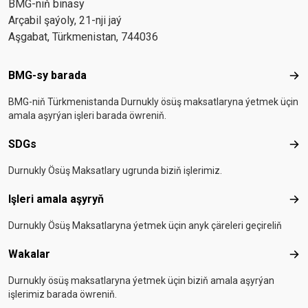
BMG-niň binasy
Arçabil şaýoly, 21-nji jaý
Aşgabat, Türkmenistan, 744036
Footer menu
BMG-sy barada
BMG
BMG-niň Türkmenistanda Durnukly ösüş maksatlaryna ýetmek üçin
amala aşyrýan işleri barada öwreniň.
SDGs
SD
Durnukly Ösüş Maksatlary ugrunda biziň işlerimiz.
Işleri amala aşyryň
Işle
Durnukly Ösüş Maksatlaryna ýetmek üçin anyk çäreleri geçireliň
Wakalar
Wak
Durnukly ösüş maksatlaryna ýetmek üçin biziň amala aşyrýan
işlerimiz barada öwreniň.