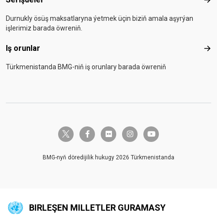
Seri
Durnukly ösüş maksatlaryna ýetmek üçin biziň amala aşyrýan
işlerimiz barada öwreniň.
Iş orunlar
Iş o
Türkmenistanda BMG-niň iş orunlary barada öwreniň
twitter-x
facebook-f
flickr
instagram
youtube
BMG-nyň döredijilik hukugy 2026 Türkmenistanda
BIRLEŞEN MILLETLER GURAMASY