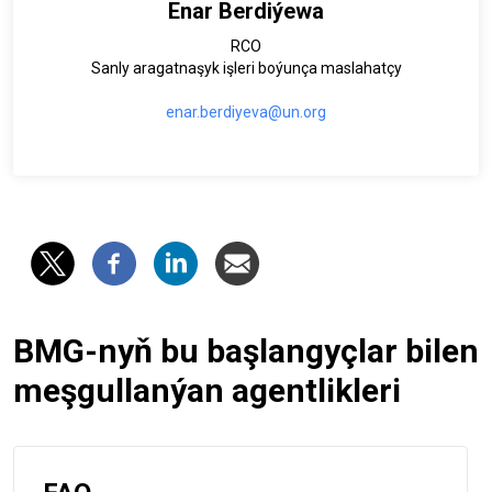
Enar Berdiýewa
RCO
Sanly aragatnaşyk işleri boýunça maslahatçy
enar.berdiyeva@un.org
BMG-nyň bu başlangyçlar bilen
meşgullanýan agentlikleri