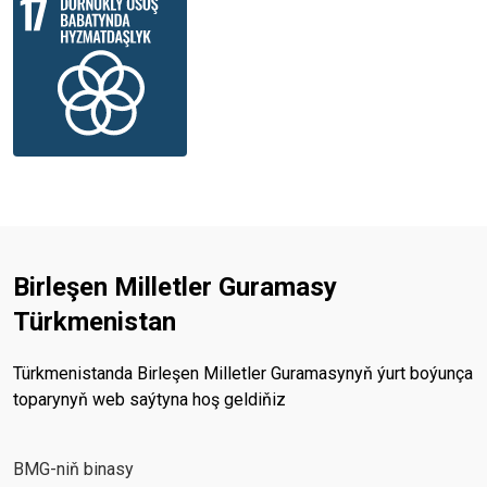
Birleşen Milletler Guramasy
Türkmenistan
Türkmenistanda Birleşen Milletler Guramasynyň ýurt boýunça
toparynyň web saýtyna hoş geldiňiz
BMG-niň binasy