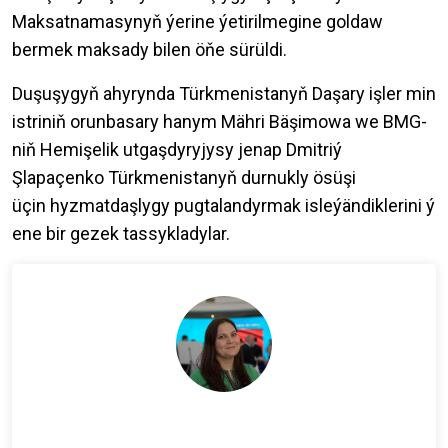
Maksatnamasynyň ýerine ýetirilmegine goldaw
bermek maksady bilen öňe sürüldi.
Duşuşygyň ahyrynda Türkmenistanyň Daşary işler min
istriniň orunbasary hanym Mähri Bäşimowa we BMG-
niň Hemişelik utgaşdyryjysy jenap Dmitriý
Şlapaçenko Türkmenistanyň durnukly ösüşi
üçin hyzmatdaşlygy pugtalandyrmak isleýändiklerini ý
ene bir gezek tassykladylar.