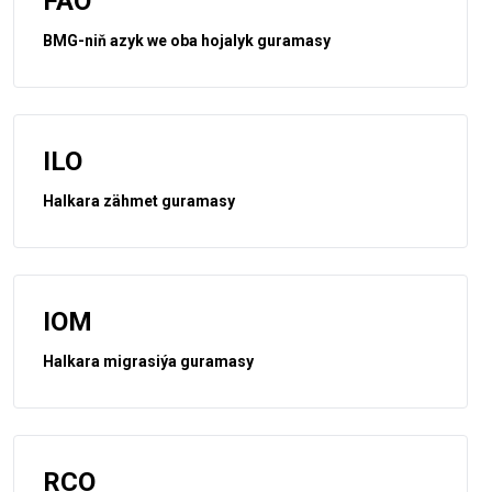
FAO
BMG-niň azyk we oba hojalyk guramasy
ILO
Halkara zähmet guramasy
IOM
Halkara migrasiýa guramasy
RCO