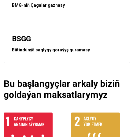
BMG-niň Çagalar gaznasy
BSGG
Bütindünýä saglygy goraýyş guramasy
Bu başlangyçlar arkaly biziň
goldaýan maksatlarymyz