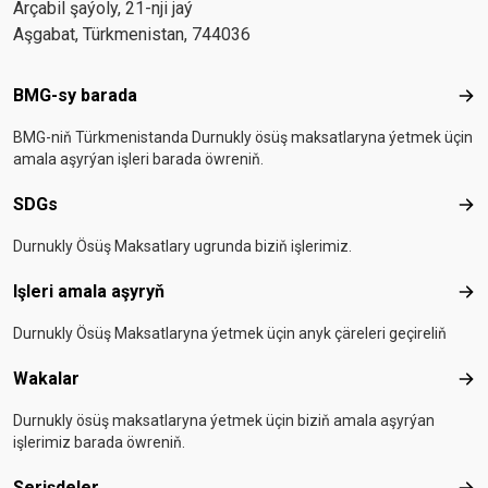
Arçabil şaýoly, 21-nji jaý
Aşgabat, Türkmenistan, 744036
Footer menu
BMG-sy barada
BMG
BMG-niň Türkmenistanda Durnukly ösüş maksatlaryna ýetmek üçin
amala aşyrýan işleri barada öwreniň.
SDGs
SD
Durnukly Ösüş Maksatlary ugrunda biziň işlerimiz.
Işleri amala aşyryň
Işle
Durnukly Ösüş Maksatlaryna ýetmek üçin anyk çäreleri geçireliň
Wakalar
Wak
Durnukly ösüş maksatlaryna ýetmek üçin biziň amala aşyrýan
işlerimiz barada öwreniň.
Serişdeler