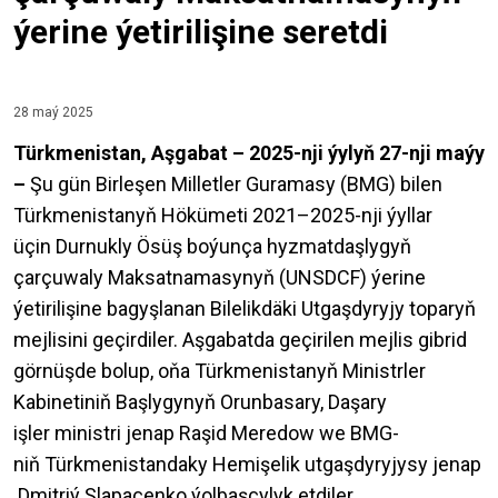
ýerine ýetirilişine seretdi
28 maý 2025
Türkmenistan, Aşgabat – 2025-nji ýylyň 27-nji maýy
–
Şu gün Birleşen Milletler Guramasy (BMG) bilen
Türkmenistanyň Hökümeti 2021–2025-nji ýyllar
üçin Durnukly Ösüş boýunça hyzmatdaşlygyň
çarçuwaly Maksatnamasynyň
(UNSDCF) ýerine
ýetirilişine bagyşlanan Bilelikdäki Utgaşdyryjy toparyň
mejlisini geçirdiler. Aşgabatda geçirilen mejlis gibrid
görnüşde bolup, oňa Türkmenistanyň Ministrler
Kabinetiniň Başlygynyň Orunbasary, Daşary
işler ministri jenap Raşid Meredow we BMG-
niň Türkmenistandaky Hemişelik utgaşdyryjysy jenap
Dmitriý Şlapaçenko ýolbaşçylyk etdiler.