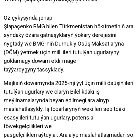
Öz çykyşynda jenap
Şlapaçenko BMG bilen Türkmenistan hökümetiniň ara
syndaky özara gatnaşyklaryň ýokary derejesini
nygtady we BMG-niň Durnukly Ösüş Maksatlaryna
(DÖM) ýetmek üçin milli ileri tutulýan ugurlaryny
goldamagy dowam etdirmäge
taýýardygyny tassyklady.
Mejlisiň dowamynda 2025-nji ýyl üçin milli ösüşiň ileri
tutulýan ugurlary we olaryň Bilelikdäki iş
meýilnamalarynda beýan edilmegi ara alnyp
maslahatlaşyldy. Iş toparlarynyň wekilleri sebitdäki
esasy ileri tutulýan ugurlary, potensial
töwekgelçilikleri we
päsgelçilikleri aýtdylar. Ara alyp maslahatlaşmadan so