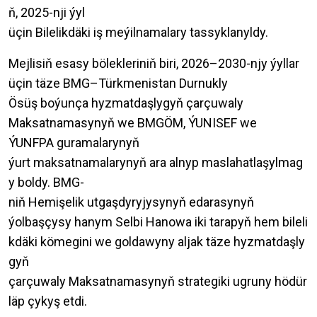
ň, 2025-nji ýyl
üçin Bilelikdäki iş meýilnamalary tassyklanyldy.
Mejlisiň esasy bölekleriniň biri, 2026–2030-njy ýyllar
üçin täze BMG–Türkmenistan Durnukly
Ösüş boýunça hyzmatdaşlygyň çarçuwaly
Maksatnamasynyň we BMGÖM, ÝUNISEF we
ÝUNFPA guramalarynyň
ýurt maksatnamalarynyň ara alnyp maslahatlaşylmag
y boldy. BMG-
niň Hemişelik utgaşdyryjysynyň edarasynyň
ýolbaşçysy hanym Selbi Hanowa iki tarapyň hem bileli
kdäki kömegini we goldawyny aljak täze hyzmatdaşly
gyň
çarçuwaly Maksatnamasynyň strategiki ugruny hödür
läp çykyş etdi.