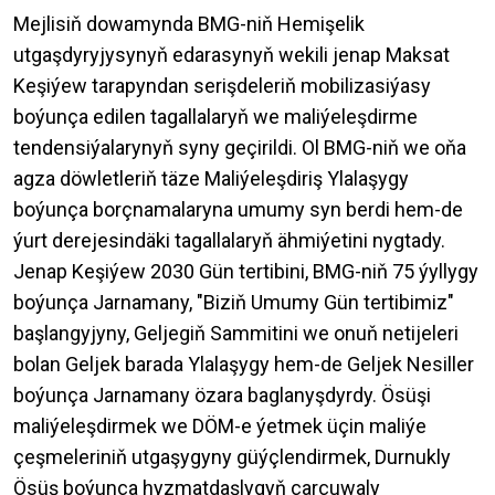
Mejlisiň dowamynda BMG-niň Hemişelik
utgaşdyryjysynyň edarasynyň wekili jenap Maksat
Keşiýew tarapyndan serişdeleriň mobilizasiýasy
boýunça edilen tagallalaryň we maliýeleşdirme
tendensiýalarynyň syny geçirildi. Ol BMG-niň we oňa
agza döwletleriň täze Maliýeleşdiriş Ylalaşygy
boýunça borçnamalaryna umumy syn berdi hem-de
ýurt derejesindäki tagallalaryň ähmiýetini nygtady.
Jenap Keşiýew 2030 Gün tertibini, BMG-niň 75 ýyllygy
boýunça Jarnamany, "Biziň Umumy Gün tertibimiz"
başlangyjyny, Geljegiň Sammitini we onuň netijeleri
bolan Geljek barada Ylalaşygy hem-de Geljek Nesiller
boýunça Jarnamany özara baglanyşdyrdy. Ösüşi
maliýeleşdirmek we DÖM-e ýetmek üçin maliýe
çeşmeleriniň utgaşygyny güýçlendirmek, Durnukly
Ösüş boýunça hyzmatdaşlygyň çarçuwaly